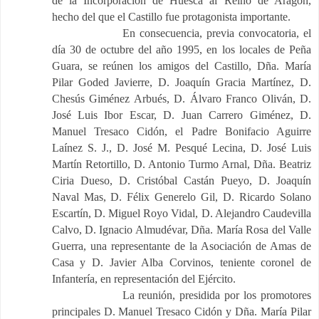
de la Incorporación de Huesca al Reino de Aragón,
hecho del que el Castillo fue protagonista importan­te.
En consecuencia, previa convocatoria, el
día 30 de octubre del año 1995, en los loca­les de Peña
Guara, se reúnen los amigos del Castillo, Dña. María
Pilar Goded Javierre, D. Joaquín Gracia Martínez, D.
Chesús Giménez Arbués, D. Álvaro Franco Oliván, D.
José Luis Ibor Escar, D. Juan Carrero Giménez, D.
Manuel Tresaco Cidón, el Padre Bonifacio Aguirre
Laínez S. J., D. José M. Pesqué Lecina, D. José Luis
Martín Retortillo, D. Antonio Turmo Arnal, Dña. Beatriz
Ciria Dueso, D. Cristóbal Castán Pueyo, D. Joaquín
Naval Mas, D. Félix Generelo Gil, D. Ricardo Solano
Escartín, D. Miguel Royo Vidal, D. Alejandro Caudevilla
Calvo, D. Ignacio Almudévar, Dña. María Rosa del Valle
Guerra, una representante de la Asociación de Amas de
Casa y D. Javier Alba Corvinos, teniente coronel de
Infantería, en representación del Ejército.
La reunión, presidida por los promotores
principales D. Manuel Tresaco Cidón y Dña. María Pilar