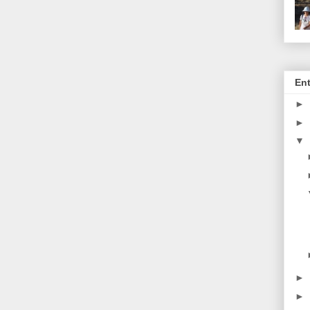
En
►
►
▼
►
►