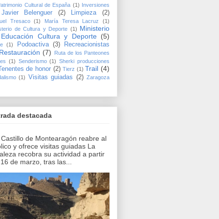
atrimonio Cultural de España
(1)
Inversiones
Javier Belenguer
(2)
Limpieza
(2)
uel Tresaco
(1)
María Teresa Lacruz
(1)
Ministerio
sterio de Cultura y Deporte
(1)
Educación Cultura y Deporte
(5)
Podoactiva
(3)
Recreacionistas
ve
(1)
Restauración
(7)
Ruta de los Panteones
les
(1)
Senderismo
(1)
Sherki producciones
Trail
(4)
Tenentes de honor
(2)
Tierz
(1)
Visitas guiadas
(2)
alismo
(1)
Zaragoza
trada destacada
Castillo de Montearagón reabre al
lico y ofrece visitas guiadas La
taleza recobra su actividad a partir
 16 de marzo, tras las...