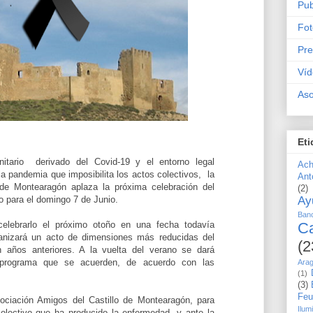
Pub
Fot
Pr
Víd
Aso
Eti
nitario
derivado del Covid-19 y el entorno legal
Ach
 la pandemia que imposibilita los actos colectivos,
la
Ant
 de Montearagón aplaza la próxima celebración del
(2)
o para el domingo 7 de Junio.
Ay
Ban
celebrarlo el próximo otoño en una fecha todavía
Ca
ganizará un acto de dimensiones más reducidas del
(2
 años anteriores. A la vuelta del verano se dará
 programa que se acuerden, de acuerdo con las
Arag
(1)
(3)
Fe
ciación Amigos del Castillo de Montearagón, para
Ilum
colectivo que ha producido la enfermedad, y ante la