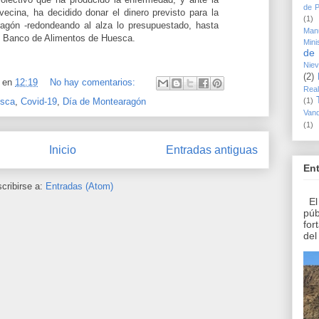
de P
ecina, ha decidido donar el dinero previsto para la
(1)
agón -redondeando al alza lo presupuestado, hasta
Man
 al Banco de Alimentos de Huesca.
Mini
de 
Nie
(2)
en
12:19
No hay comentarios:
Rea
esca
,
Covid-19
,
Día de Montearagón
(1)
Vand
(1)
Inicio
Entradas antiguas
En
cribirse a:
Entradas (Atom)
El 
púb
for
del