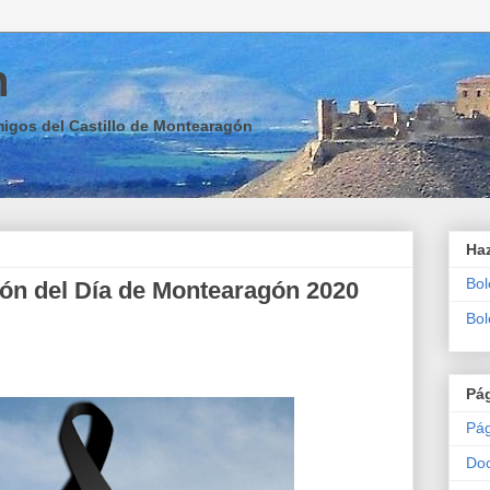
n
migos del Castillo de Montearagón
Haz
Bol
ión del Día de Montearagón 2020
Bol
Pá
Pág
Do