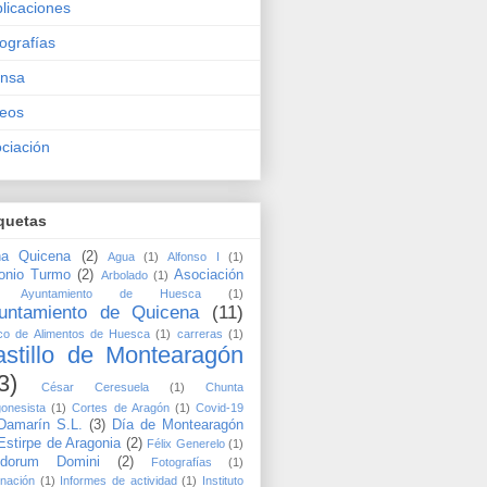
licaciones
ografías
ensa
eos
ciación
quetas
a Quicena
(2)
Agua
(1)
Alfonso I
(1)
onio Turmo
(2)
Asociación
Arbolado
(1)
Ayuntamiento de Huesca
(1)
untamiento de Quicena
(11)
co de Alimentos de Huesca
(1)
carreras
(1)
stillo de Montearagón
3)
César Ceresuela
(1)
Chunta
onesista
(1)
Cortes de Aragón
(1)
Covid-19
Damarín S.L.
(3)
Día de Montearagón
Estirpe de Aragonia
(2)
Félix Generelo
(1)
udorum Domini
(2)
Fotografías
(1)
inación
(1)
Informes de actividad
(1)
Instituto